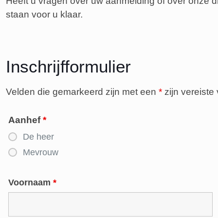
Heeft u vragen over uw aanmelding of over onze die
staan voor u klaar.
Inschrijfformulier
Velden die gemarkeerd zijn met een
*
zijn vereiste
Aanhef
*
De heer
Mevrouw
Voornaam
*