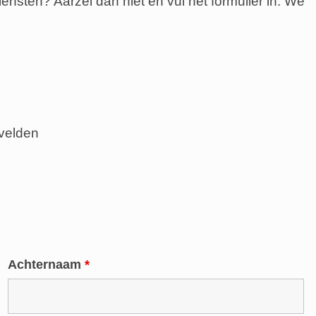
nsten? Aarzel dan niet en vul het formulier in. We
 velden
Achternaam
*