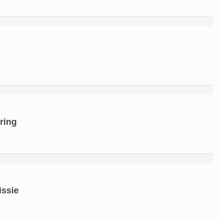
ring
issie